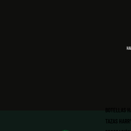
HA
BOTELLAS H
TAZAS HARR