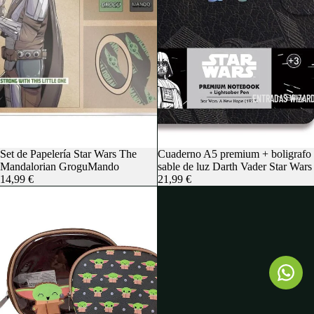
ENTRADAS WIZARD
Agotado
Set de Papelería Star Wars The
Agotado
Cuaderno A5 premium + boligrafo
Mandalorian GroguMando
sable de luz Darth Vader Star Wars
14,99 €
21,99 €