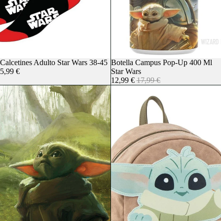
WIZARD 
Agotado
Calcetines Adulto Star Wars 38-45
Agotado
Botella Campus Pop-Up 400 Ml
5,99 €
Star Wars
12,99 €
17,99 €