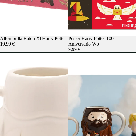
MINALIM
Alfombrilla Raton Xl Harry Potter
Poster Harry Potter 100
19,99 €
Aniversario Wb
9,99 €