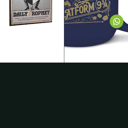
Placa de pared de Harry Potter El
Taza Cerámica Desayuno 400 Ml
Profeta (Daily Prophet)
En Caja Regalo Harry Potter
59,99 €
14,99 €
¿TE APUNTAS AL MUNDO
MÁGICO?
Novedades, ofertas exclusivas y sorpresas mágicas directamente en