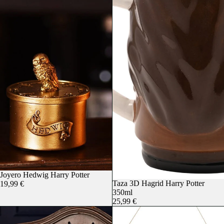
Joyero Hedwig Harry Potter
Taza 3D Hagrid Harry Potter
19,99 €
350ml
25,99 €