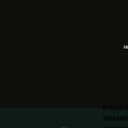
HA
BOTELLAS H
TAZAS HARR