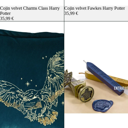
Cojin velvet Charms Class Harry
Cojin velvet Fawkes Harry Potter
Potter
35,99 €
35,99 €
ENTRADAS