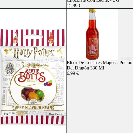
Chocolate Con Leche, 42 G
15,99 €
WIZARD 
Agotado
Elixir De Los Tres Magos - Poción
Del Dragón 330 Ml
6,99 €