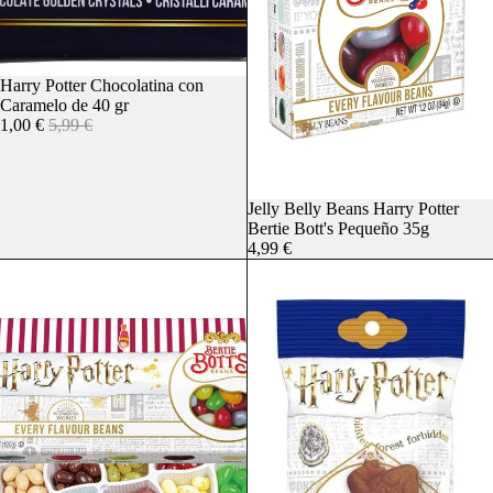
Agotado
Harry Potter Chocolatina con
Caramelo de 40 gr
1,00 €
5,99 €
Agotado
Jelly Belly Beans Harry Potter
Bertie Bott's Pequeño 35g
4,99 €