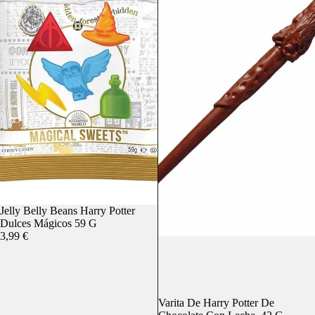
Agotado
Jelly Belly Beans Harry Potter
Dulces Mágicos 59 G
3,99 €
Agotado
Varita De Harry Potter De