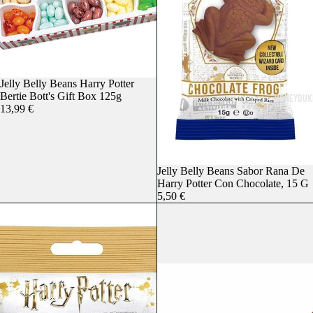
Agotado
Jelly Belly Beans Harry Potter
Bertie Bott's Gift Box 125g
HONEYDUKE
13,99 €
Agotado
Jelly Belly Beans Sabor Rana De
Harry Potter Con Chocolate, 15 G
5,50 €