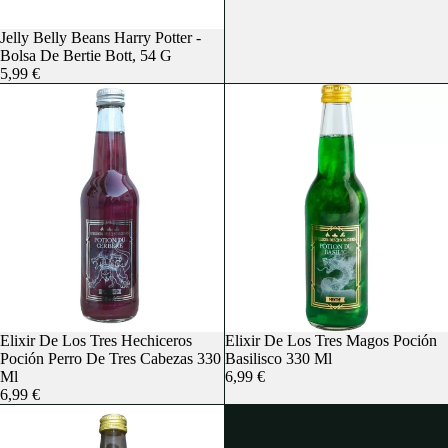
Agotado
Jelly Belly Beans Harry Potter -
Bolsa De Bertie Bott, 54 G
5,99 €
Agotado
Elixir De Los Tres Hechiceros
Agotado
Elixir De Los Tres Magos Poción
Poción Perro De Tres Cabezas 330
Basilisco 330 Ml
Ml
6,99 €
6,99 €