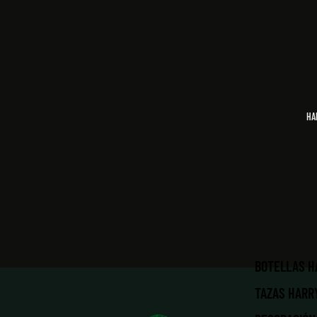
HA
BOTELLAS H
TAZAS HARR