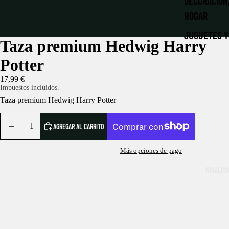
DECORACIÓN
HOGAR
JUGUETES Y
Taza premium Hedwig Harry
LIBRERÍA MÁ
Potter
LLAVEROS Y
17,99 €
Impuestos incluidos.
MATERIAL E
Taza premium Hedwig Harry Potter
PAPELERÍA
AGREGAR AL CARRITO
NAVIDAD MÁ
PATRONUS |
Más opciones de pago
PELUCHES
MINALIM
ROPA Y ACC
RÉPLICAS
LA DESPENS