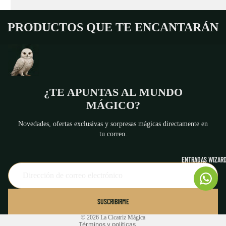
PRODUCTOS QUE TE ENCANTARÁN
¿TE APUNTAS AL MUNDO
MÁGICO?
Novedades, ofertas exclusivas y sorpresas mágicas directamente en
tu correo.
ENTRADAS WIZARD
Política de reembolso
Política de privacidad
Términos del servicio
SUSCRIBIRME
Aviso legal
© 2026
La Cicatriz Mágica
Términos y políticas