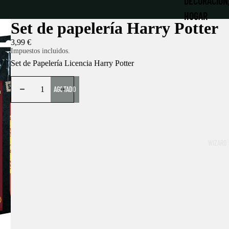
DECORACIÓN
HOGAR
Set de papelería Harry Potter
JUGUETES Y
3,99 €
Impuestos incluidos.
LIBRERÍA MÁ
Set de Papelería Licencia Harry Potter
LLAVEROS Y
AGOTADO
MATERIAL E
PAPELERÍA
NAVIDAD MÁ
WIZARD 
PATRONUS |
PELUCHES
ROPA Y ACC
RÉPLICAS
LA DESPENS