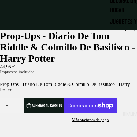
DECORACIÓN
HOGAR
JUGUETES Y
LIBRERÍA MÁ
Prop-Ups - Diario De Tom
LLAVEROS Y
Riddle & Colmillo De Basilisco -
MATERIAL E
Harry Potter
PAPELERÍA
44,95 €
Impuestos incluidos.
NAVIDAD MÁ
Prop-Ups - Diario De Tom Riddle & Colmillo De Basilisco - Harry
PATRONUS |
Potter
PELUCHES
AGREGAR AL CARRITO
ROPA Y ACC
MINALIM
Más opciones de pago
RÉPLICAS
LA DESPENS