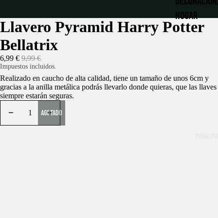
DECORACIÓN
HOGAR
Llavero Pyramid Harry Potter
JUGUETES Y
Bellatrix
LIBRERÍA MÁ
6,99 €
9,99 €
Impuestos incluidos.
LLAVEROS Y
Realizado en caucho de alta calidad, tiene un tamaño de unos 6cm y
gracias a la anilla metálica podrás llevarlo donde quieras, que las llaves
MATERIAL E
siempre estarán seguras.
PAPELERÍA
AGOTADO
NAVIDAD MÁ
MINALIM
PATRONUS |
PELUCHES
ROPA Y ACC
RÉPLICAS
LA DESPENS