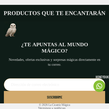
PRODUCTOS QUE TE ENCANTARÁN
¿TE APUNTAS AL MUNDO
MÁGICO?
Novedades, ofertas exclusivas y sorpresas mágicas directamente en
tu correo.
HONEYDUKE
Política de reembolso
Política de privacidad
Términos del servicio
SUSCRIBIRME
Aviso legal
© 2026
La Cicatriz Mágica
Términos y políticas