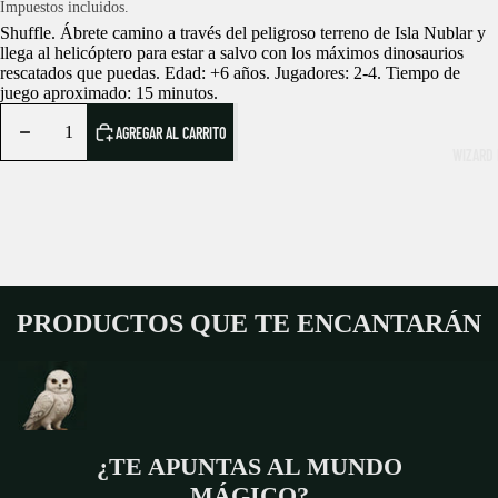
Impuestos incluidos.
HOGAR
Shuffle. Ábrete camino a través del peligroso terreno de Isla Nublar y
llega al helicóptero para estar a salvo con los máximos dinosaurios
JUGUETES Y
rescatados que puedas. Edad: +6 años. Jugadores: 2-4. Tiempo de
juego aproximado: 15 minutos.
LIBRERÍA MÁ
AGREGAR AL CARRITO
WIZARD 
LLAVEROS Y
MATERIAL E
PAPELERÍA
NAVIDAD MÁ
PATRONUS |
PRODUCTOS QUE TE ENCANTARÁN
PELUCHES
ROPA Y ACC
RÉPLICAS
¿TE APUNTAS AL MUNDO
LA DESPENS
MÁGICO?