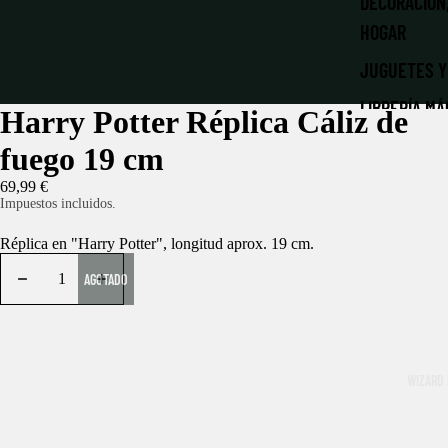
DECORACIÓN
HOGAR
JUGUETES Y
LIBRERÍA MÁ
Harry Potter Réplica Cáliz de
LLAVEROS Y
fuego 19 cm
MATERIAL E
69,99 €
Impuestos incluidos.
PAPELERÍA
Réplica en "Harry Potter", longitud aprox. 19 cm.
NAVIDAD MÁ
AGOTADO
PATRONUS |
PELUCHES
ROPA Y ACC
WIZARD 
RÉPLICAS
LA DESPENS