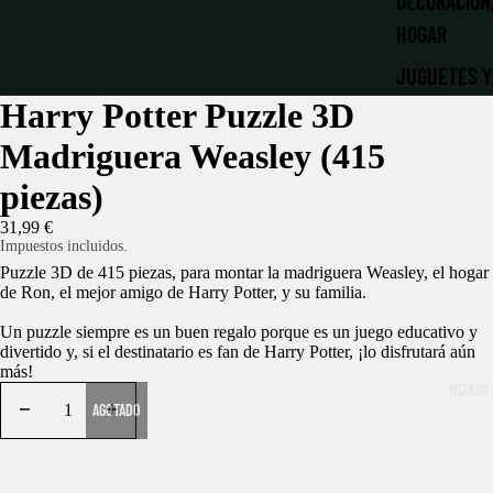
DECORACIÓN
HOGAR
JUGUETES Y
Harry Potter Puzzle 3D
LIBRERÍA MÁ
Madriguera Weasley (415
LLAVEROS Y
piezas)
MATERIAL E
31,99 €
PAPELERÍA
Impuestos incluidos.
Puzzle 3D de 415 piezas, para montar la madriguera Weasley, el hogar
NAVIDAD MÁ
de Ron, el mejor amigo de Harry Potter, y su familia.
PATRONUS |
Un puzzle siempre es un buen regalo porque es un juego educativo y
divertido y, si el destinatario es fan de Harry Potter, ¡lo disfrutará aún
PELUCHES
más!
WIZARD 
ROPA Y ACC
AGOTADO
RÉPLICAS
LA DESPENS