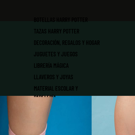
BOTELLAS HARRY POTTER
TAZAS HARRY POTTER
DECORACIÓN, REGALOS Y HOGAR
JUGUETES Y JUEGOS
LIBRERÍA MÁGICA
LLAVEROS Y JOYAS
MATERIAL ESCOLAR Y
PAPELERÍA
NAVIDAD MÁGICA
PATRONUS | MASCOTAS
PELUCHES