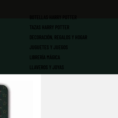
BOTELLAS HARRY POTTER
TAZAS HARRY POTTER
DECORACIÓN, REGALOS Y HOGAR
JUGUETES Y JUEGOS
LIBRERÍA MÁGICA
LLAVEROS Y JOYAS
MATERIAL ESCOLAR Y
PAPELERÍA
NAVIDAD MÁGICA
PATRONUS | MASCOTAS
PELUCHES