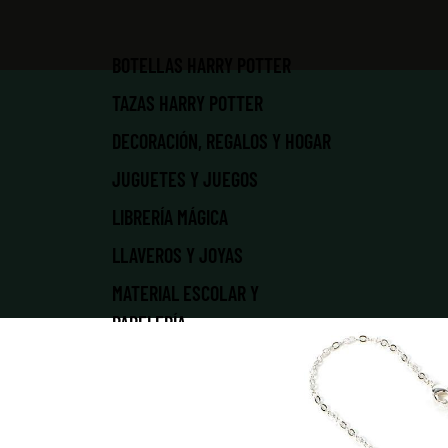
BOTELLAS HARRY POTTER
TAZAS HARRY POTTER
DECORACIÓN, REGALOS Y HOGAR
JUGUETES Y JUEGOS
LIBRERÍA MÁGICA
LLAVEROS Y JOYAS
MATERIAL ESCOLAR Y
PAPELERÍA
NAVIDAD MÁGICA
PATRONUS | MASCOTAS
PELUCHES