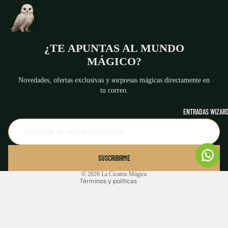
¿TE APUNTAS AL MUNDO
MÁGICO?
Novedades, ofertas exclusivas y sorpresas mágicas directamente en
tu correo.
ENTRADAS WIZARD
Política de reembolso
Política de privacidad
Términos del servicio
SUSCRIBIRME
Aviso legal
© 2026
La Cicatriz Mágica
Términos y políticas