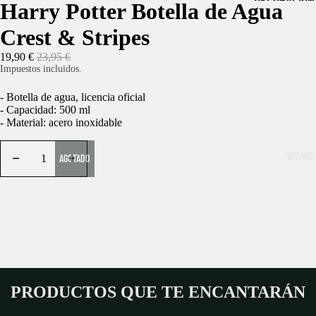
DECORACIÓN
Harry Potter Botella de Agua
HOGAR
Crest & Stripes
JUGUETES Y
19,90 €
23,95 €
Impuestos incluidos.
LIBRERÍA MÁ
- Botella de agua, licencia oficial
LLAVEROS Y
- Capacidad: 500 ml
- Material: acero inoxidable
MATERIAL E
PAPELERÍA
WIZARD 
AGOTADO
NAVIDAD MÁ
PATRONUS |
PELUCHES
ROPA Y ACC
RÉPLICAS
PRODUCTOS QUE TE ENCANTARÁN
LA DESPENS