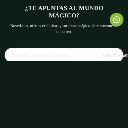
¿TE APUNTAS AL MUNDO
MÁGICO?
Novedades, ofertas exclusivas y sorpresas mágicas directamente en
tu correo.
Política de reembolso
ENTRADAS WIZARD
Política de privacidad
Términos del servicio
SUSCRIBIRME
Aviso legal
© 2026
La Cicatriz Mágica
Términos y políticas
Facebook
Instagram
Tiktok