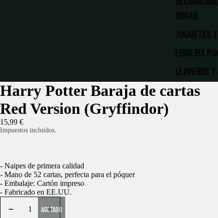
DECORACIÓN
HOGAR
JUGUETES Y
LIBRERÍA MÁ
LLAVEROS Y
Harry Potter Baraja de cartas
MATERIAL E
PAPELERÍA
Red Version (Gryffindor)
NAVIDAD MÁ
15,99 €
Impuestos incluidos.
PATRONUS |
PELUCHES
- Naipes de primera calidad
- Mano de 52 cartas, perfecta para el póquer
ROPA Y ACC
- Embalaje: Cartón impreso
- Fabricado en EE.UU.
RÉPLICAS
AGOTADO
LA DESPENS