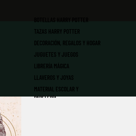
BOTELLAS HARRY POTTER
TAZAS HARRY POTTER
DECORACIÓN, REGALOS Y HOGAR
JUGUETES Y JUEGOS
LIBRERÍA MÁGICA
LLAVEROS Y JOYAS
MATERIAL ESCOLAR Y
PAPELERÍA
NAVIDAD MÁGICA
PATRONUS | MASCOTAS
PELUCHES