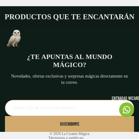
PRODUCTOS QUE TE ENCANTARÁN
¿TE APUNTAS AL MUNDO
MÁGICO?
Novedades, ofertas exclusivas y sorpresas mágicas directamente en
tu correo.
ENTRADAS WIZARD
Política de reembolso
Política de privacidad
Términos del servicio
SUSCRIBIRME
Aviso legal
© 2026
La Cicatriz Mágica
Términos y políticas