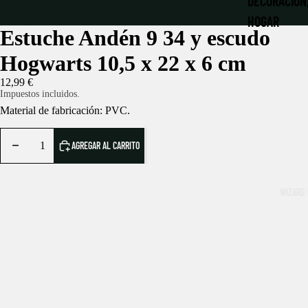
DECORACIÓN
HOGAR
Estuche Andén 9 34 y escudo
JUGUETES Y
Hogwarts 10,5 x 22 x 6 cm
LIBRERÍA MÁ
12,99 €
Impuestos incluidos.
LLAVEROS Y
Material de fabricación: PVC.
MATERIAL E
PAPELERÍA
AGREGAR AL CARRITO
NAVIDAD MÁ
WIZARD 
PATRONUS |
PELUCHES
ROPA Y ACC
RÉPLICAS
LA DESPENS