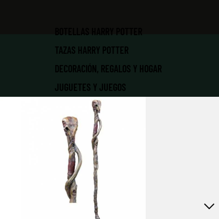
BOTELLAS HARRY POTTER
TAZAS HARRY POTTER
DECORACIÓN, REGALOS Y HOGAR
JUGUETES Y JUEGOS
LIBRERÍA MÁGICA
LLAVEROS Y JOYAS
MATERIAL ESCOLAR Y
PAPELERÍA
NAVIDAD MÁGICA
PATRONUS | MASCOTAS
PELUCHES