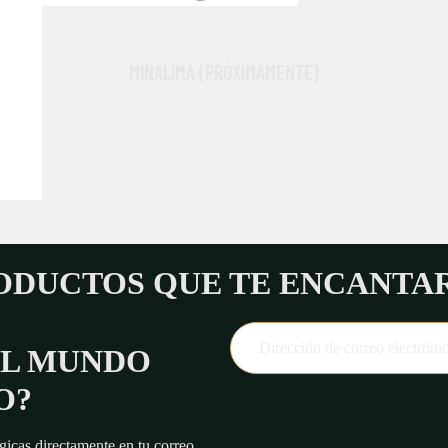
ROPA Y ACCESORIOS
RÉPLICAS
MINALIMA (PRÓXIMAMENTE)
LA DESPENSA MÁGICA
ODUCTOS QUE TE ENCANTA
AL MUNDO
Política de reembolso
O?
Política de privacidad
Términos del servicio
icas directamente en tu correo.