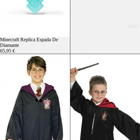
WIZARD 
Agotado
Minecraft Replica Espada De
Diamante
65,95 €