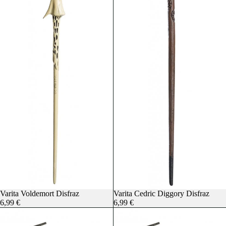
Agotado
Varita Voldemort Disfraz
Agotado
Varita Cedric Diggory Disfraz
6,99 €
6,99 €