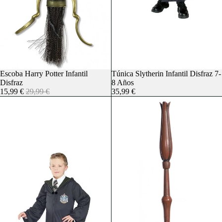
Oferta
Escoba Harry Potter Infantil
Agotado
Túnica Slytherin Infantil Disfraz 7-
Disfraz
8 Años
15,99 €
29,99 €
35,99 €