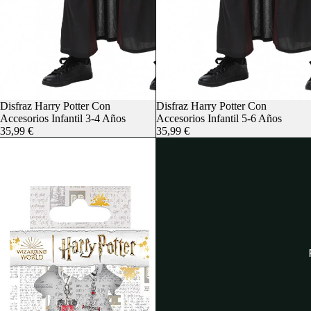
Agotado
Disfraz Harry Potter Con
Agotado
Disfraz Harry Potter Con
Accesorios Infantil 3-4 Años
Accesorios Infantil 5-6 Años
35,99 €
35,99 €