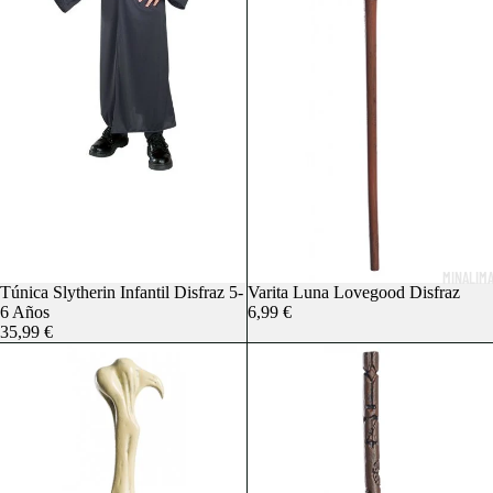
MINALIM
Agotado
Túnica Slytherin Infantil Disfraz 5-
Agotado
Varita Luna Lovegood Disfraz
6 Años
6,99 €
35,99 €