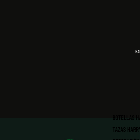
HA
BOTELLAS H
TAZAS HARR