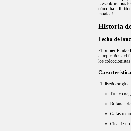
Descubriremos los
cómo ha influido 
mágica!
Historia d
Fecha de lan
El primer Funko P
cumpleaños del fa
los coleccionista
Característica
El diseño original
Túnica neg
Bufanda de
Gafas redo
Cicatriz en