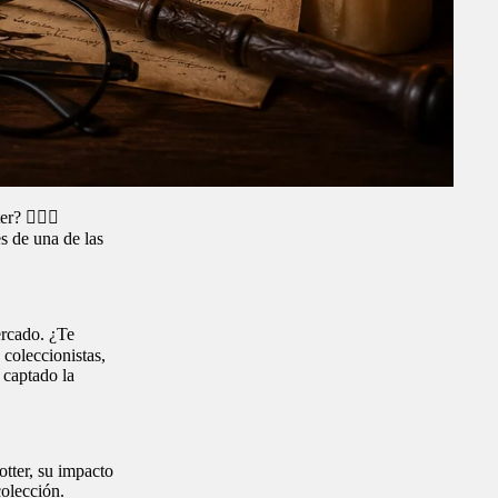
r? 🧙‍♂️✨
s de una de las
ercado. ¿Te
 coleccionistas,
 captado la
otter, su impacto
colección.