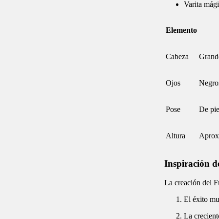
Varita mág
Elemento
Cabeza
Grande
Ojos
Negros
Pose
De pie
Altura
Aprox
Inspiración d
La creación del F
El éxito mu
La crecient